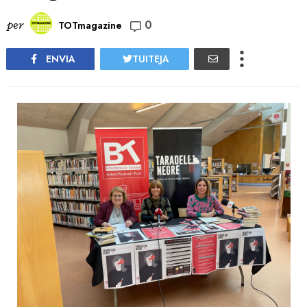
0
per
TOTmagazine
ENVIA
TUITEJA