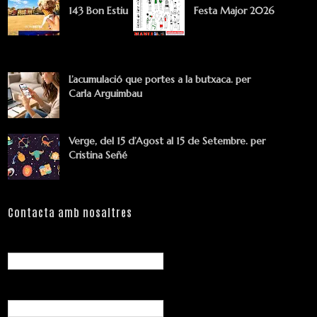
143 Bon Estiu
Festa Major 2026
L’acumulació que portes a la butxaca. per
Carla Arguimbau
Verge, del 15 d’Agost al 15 de Setembre. per
Cristina Señé
Contacta amb nosaltres
Nom
Correu electrònic
*