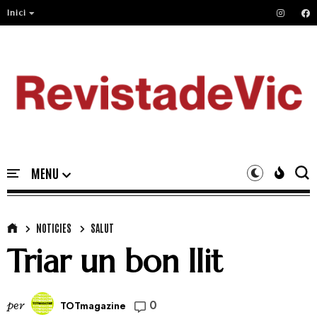
Inici
NOTICIES
SALUT
Triar un bon llit
0
per
TOTmagazine