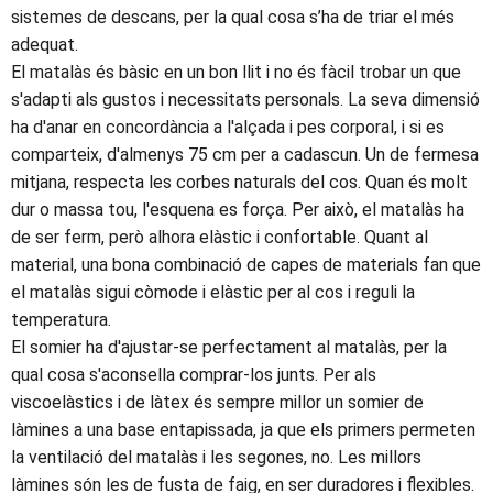
sistemes de descans, per la qual cosa s’ha de triar el més
adequat.
El matalàs és bàsic en un bon llit i no és fàcil trobar un que
s'adapti als gustos i necessitats personals. La seva dimensió
ha d'anar en concordància a l'alçada i pes corporal, i si es
comparteix, d'almenys 75 cm per a cadascun. Un de fermesa
mitjana, respecta les corbes naturals del cos. Quan és molt
dur o massa tou, l'esquena es força. Per això, el matalàs ha
de ser ferm, però alhora elàstic i confortable. Quant al
material, una bona combinació de capes de materials fan que
el matalàs sigui còmode i elàstic per al cos i reguli la
temperatura.
El somier ha d'ajustar-se perfectament al matalàs, per la
qual cosa s'aconsella comprar-los junts. Per als
viscoelàstics i de làtex és sempre millor un somier de
làmines a una base entapissada, ja que els primers permeten
la ventilació del matalàs i les segones, no. Les millors
làmines són les de fusta de faig, en ser duradores i flexibles.