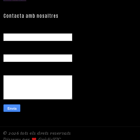
Contacta amb nosaltres
Nom
Correu electrònic
*
Missatge
*
© 2026 tots els drets reservats
Disseny per
GràficVIC