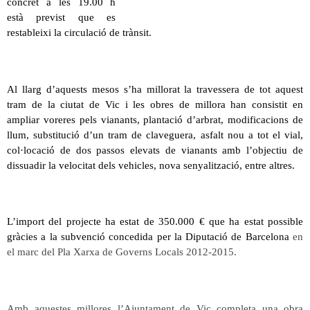
concret a les 19.00 h
està previst que es
restableixi la circulació de trànsit.
Al llarg d’aquests mesos s’ha millorat la travessera de tot aquest
tram de la ciutat de Vic i les obres de millora han consistit en
ampliar voreres pels vianants, plantació d’arbrat, modificacions de
llum, substitució d’un tram de claveguera, asfalt nou a tot el vial,
col·locació de dos passos elevats de vianants amb l’objectiu de
dissuadir la velocitat dels vehicles, nova senyalització, entre altres.
L’import del projecte ha estat de 350.000 € que ha estat possible
gràcies a la subvenció concedida per la Diputació de Barcelona
en
el marc del Pla Xarxa de Governs Locals 2012-2015.
Amb aquestes millores l’Ajuntament de Vic completa una obra