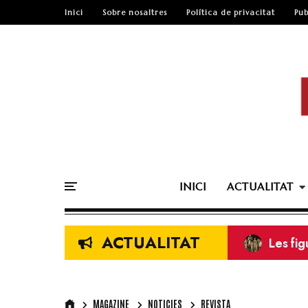
Inici
Sobre nosaltres
Política de privacitat
Pub
INICI
ACTUALITAT
ACTUALITAT
ENTREV
Revista
Squadr
Els ma
MAGAZINE
NOTICIES
REVISTA