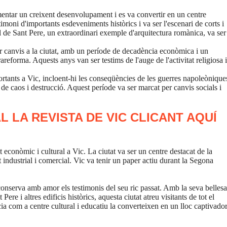
entar un creixent desenvolupament i es va convertir en un centre
timoni d'importants esdeveniments històrics i va ser l'escenari de corts i
l de Sant Pere, un extraordinari exemple d'arquitectura romànica, va ser
 canvis a la ciutat, amb un període de decadència econòmica i un
reforma. Aquests anys van ser testims de l'auge de l'activitat religiosa i
tants a Vic, incloent-hi les conseqüències de les guerres napoleònique
t de caos i destrucció. Aquest període va ser marcat per canvis socials i
L LA REVISTA DE VIC
CLICANT AQUÍ
conòmic i cultural a Vic. La ciutat va ser un centre destacat de la
 industrial i comercial. Vic va tenir un paper actiu durant la Segona
conserva amb amor els testimonis del seu ric passat. Amb la seva bellesa
re i altres edificis històrics, aquesta ciutat atreu visitants de tot el
a com a centre cultural i educatiu la converteixen en un lloc captivado