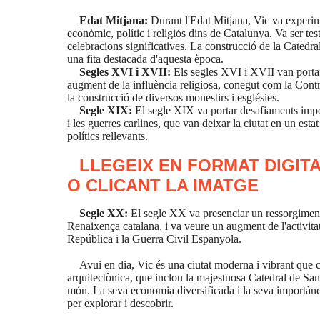
Edat Mitjana:
Durant l'Edat Mitjana, Vic va experim
econòmic, polític i religiós dins de Catalunya. Va ser tes
celebracions significatives. La construcció de la Catedra
una fita destacada d'aquesta època.
Segles XVI i XVII:
Els segles XVI i XVII van portar
augment de la influència religiosa, conegut com la Contra
la construcció de diversos monestirs i esglésies.
Segle XIX:
El segle XIX va portar desafiaments impor
i les guerres carlines, que van deixar la ciutat en un esta
polítics rellevants.
LLEGEIX EN FORMAT DIGITA
O CLICANT LA IMATGE
Segle XX:
El segle XX va presenciar un ressorgiment e
Renaixença catalana, i va veure un augment de l'activitat
República i la Guerra Civil Espanyola.
Avui en dia, Vic és una ciutat moderna i vibrant que 
arquitectònica, que inclou la majestuosa Catedral de Sant Pe
món. La seva economia diversificada i la seva importànci
per explorar i descobrir.