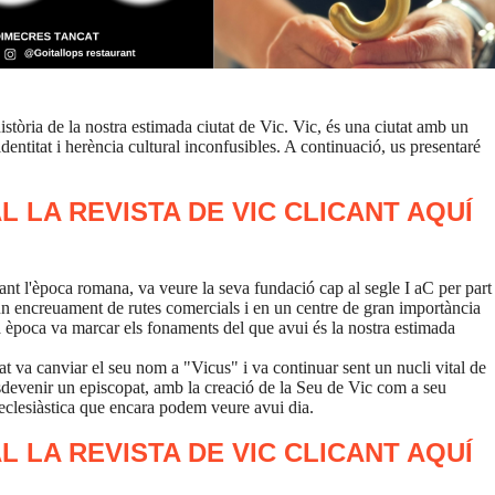
istòria de la nostra estimada ciutat de Vic. Vic, és una ciutat amb un
identitat i herència cultural inconfusibles. A continuació, us presentaré
L LA REVISTA DE VIC
CLICANT AQUÍ
t l'època romana, va veure la seva fundació cap al segle I aC per part
un encreuament de rutes comercials i en un centre de gran importància
 època va marcar els fonaments del que avui és la nostra estimada
tat va canviar el seu nom a "Vicus" i va continuar sent un nucli vital de
 esdevenir un episcopat, amb la creació de la Seu de Vic com a seu
eclesiàstica que encara podem veure avui dia.
L LA REVISTA DE VIC
CLICANT AQUÍ