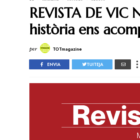
REVISTA DE VIC 
història ens aco
per
TOTmagazine
ENVIA
TUITEJA