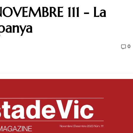
NOVEMBRE 111 - La
mpanya
0