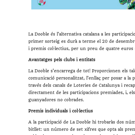
La Dooble és l’alternativa catalana a les participa
primer sorteig es durà a terme el 20 de desembre
i premis col·lectius, per un preu de quatre euros e
Avantatges pels clubs i entitats
La Dooble s’encarrega de tot! Proporcionen els talo
comunicació personalitzat, l’enllaç per posar a la 
través dels canals de Loteries de Catalunya i recap
directament de les participacions premiades, i, els
guanyadores no cobrades.
Premis individuals i col·lectius
A la participació de La Dooble hi trobaràs dos nú
bitllet: un número de set xifres que opta als pre