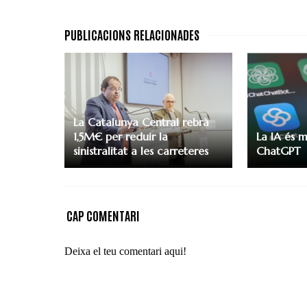
La Catalunya Central rebrà
1,5M€ per reduir la
La IA és 
sinistralitat a les carreteres
ChatGPT
CAP COMENTARI
Deixa el teu comentari aqui!