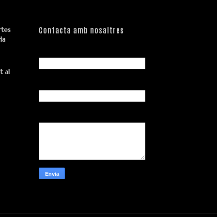
rtes
Contacta amb nosaltres
la
Nom
t al
Correu electrònic
*
Missatge
*