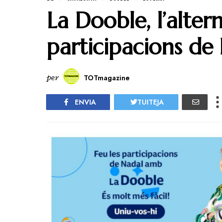
La Dooble, l’alter
participacions de
per
TOTmagazine
ENVIA
TUITEJA