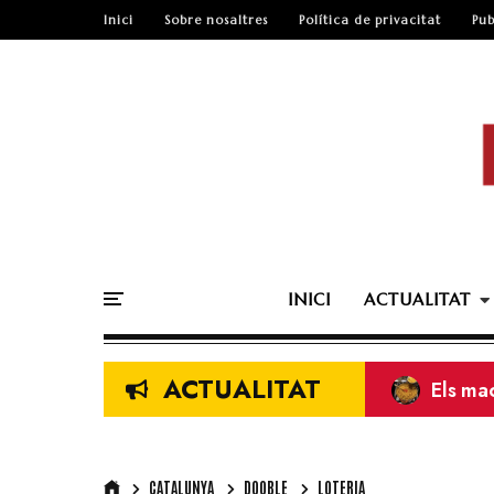
Inici
Sobre nosaltres
Política de privacitat
Pub
INICI
ACTUALITAT
ACTUALITAT
Els ma
ENTREV
Revista
Squadr
CATALUNYA
DOOBLE
LOTERIA