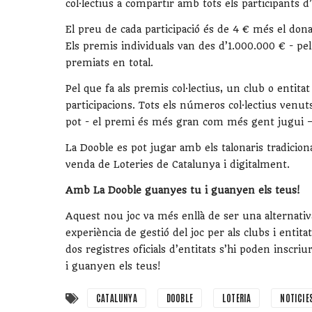
col·lectius a compartir amb tots els participants d
El preu de cada participació és de 4 € més el donat
Els premis individuals van des d’1.000.000 € - pe
premiats en total.
Pel que fa als premis col·lectius, un club o entita
participacions. Tots els números col·lectius venu
pot - el premi és més gran com més gent jugui – i
La Dooble es pot jugar amb els talonaris tradicio
venda de Loteries de Catalunya i digitalment.
Amb La Dooble guanyes tu i guanyen els teus!
Aquest nou joc va més enllà de ser una alternativ
experiència de gestió del joc per als clubs i entita
dos registres oficials d’entitats s’hi poden inscr
i guanyen els teus!
CATALUNYA
DOOBLE
LOTERIA
NOTICIE