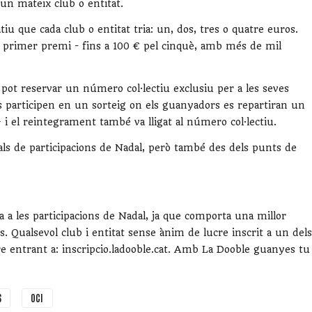
’un mateix club o entitat.
iu que cada club o entitat tria: un, dos, tres o quatre euros.
l primer premi - fins a 100 € pel cinquè, amb més de mil
t pot reservar un número col·lectiu exclusiu per a les seves
ts participen en un sorteig on els guanyadors es repartiran un
 el reintegrament també va lligat al número col·lectiu.
nals de participacions de Nadal, però també des dels punts de
a a les participacions de Nadal, ja que comporta una millor
ts. Qualsevol club i entitat sense ànim de lucre inscrit a un dels
iure entrant a: inscripcio.ladooble.cat. Amb La Dooble guanyes tu
S
OCI