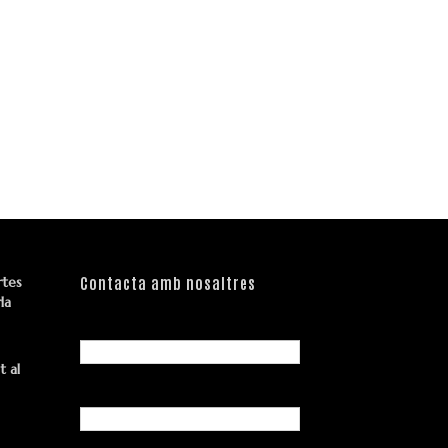
rtes
Contacta amb nosaltres
la
Nom
t al
Correu electrònic
*