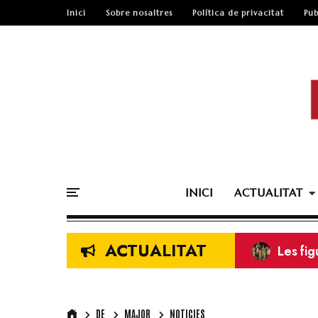
Inici
Sobre nosaltres
Política de privacitat
Pub
INICI
ACTUALITAT
ACTUALITAT
Les fi
Els ma
ENTREV
Revista
Squadr
DE
MAJOR
NOTICIES