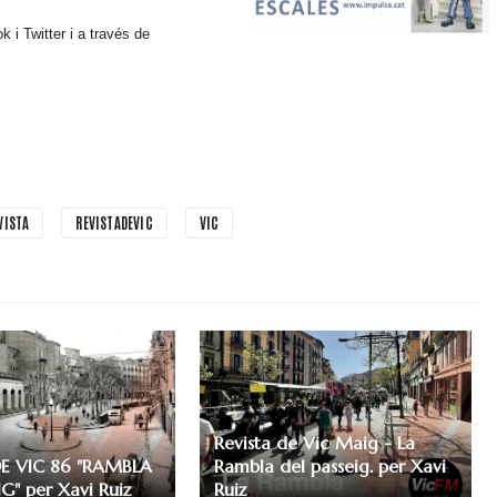
i Twitter i a través de
VISTA
REVISTADEVIC
VIC
Revista de Vic Maig - La
DE VIC 86 "RAMBLA
Rambla del passeig. per Xavi
G" per Xavi Ruiz
Ruiz