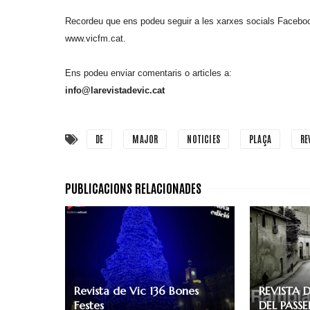
Recordeu que ens podeu seguir a les xarxes socials Facebook 
www.vicfm.cat.
Ens podeu enviar comentaris o articles a:
info@larevistadevic.cat
DE
MAJOR
NOTICIES
PLAÇA
RE
Revista de Vic 136 Bones
REVISTA 
Festes
DEL PASSEI