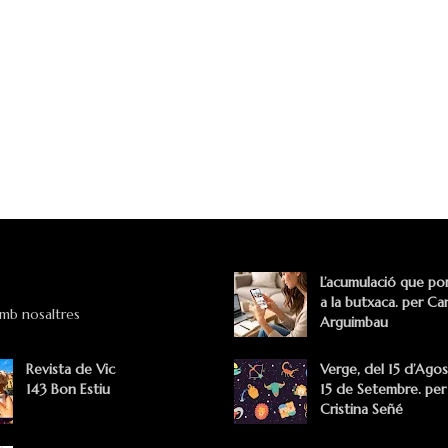
L’acumulació que po
a la butxaca. per Car
amb nosaltres
Arguimbau
Revista de Vic
Verge, del 15 d’Agos
143 Bon Estiu
15 de Setembre. per
Cristina Señé