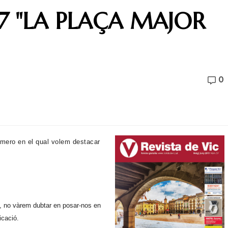
57 "LA PLAÇA MAJOR
0
úmero en el qual volem destacar
z, no vàrem dubtar en posar-nos en
icació.