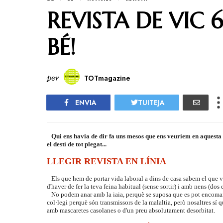
REVISTA DE VIC 
BÉ!
per
TOTmagazine
ENVIA
TUITEJA
Qui ens havia de dir fa uns mesos que ens veuríem en aquesta 
el destí de tot plegat...
LLEGIR REVISTA EN LÍNIA
Els que hem de portar vida laboral a dins de casa sabem el que vole
d'haver de fer la teva feina habitual (sense sortir) i amb nens (dos
No podem anar amb la iaia, perquè se suposa que es pot encoman
col·legi perquè són transmissors de la malaltia, però nosaltres sí
amb mascaretes casolanes o d'un preu absolutament desorbitat.