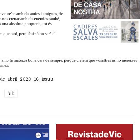
de veure'ns amb els amics i amigues, de
r-nos creuar amb els enemics també,
s una absoluta porqueria, tot és
a que tard, perquè sinó no serà el
ò amb la mateixa bona cara de sempre, perquè creiem que vosaltres us ho mereixeu.
Gomez.
_vic_abril_2020_16_issuu
VIC