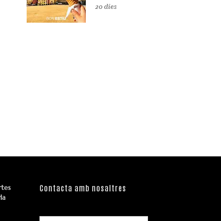
20 dies
rtes
Contacta amb nosaltres
la
Nom