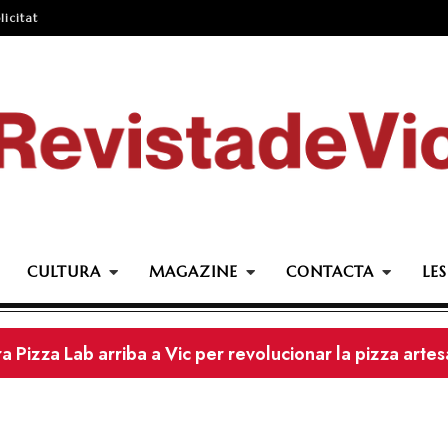
licitat
CULTURA
MAGAZINE
CONTACTA
LES
a Pizza Lab arriba a Vic per revolucionar la pizza arte