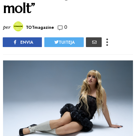
molt”
0
per
TOTmagazine
ENVIA
TUITEJA