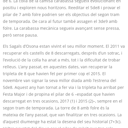
de 6. La colla de la camisa carabassa segueix evolucionant en
positiu i exploren nous horitzons. Reeditar el 5de8 i provar el
pilar de 7 amb folre podrien ser els objectius del segon tram
de temporada. De cara al futur també assagen el 3de9 amb
folre. La carabassa mecànica segueix avançant sense pressa,
però sense pausa.
Els Sagals d’Osona estan vivint el seu millor moment. El 2011 va
recuperar els castells de 8 descarregats, després d’un sotrac, i
l’evolució de la colla ha anat a més, tot i la dificultat de trobar
relleus. L’any passat, en aquestes dates, van recuperar la
tripleta de 8 que havien fet per primer cop el 2015. El
novembre van signar la seva millor diada amb l’estrena del
5de8. Aquest any han tornat a fer via i la tripleta ha arribat per
Festa Major i de propina el pilar de 6 –espadat que havien
descarregat en tres ocasions, 2017 (1) i 2015 (2)–, sempre en el
segon tram de temporada. La torre de 8 amb folre és la
mateixa de l’any passat, que van finalitzar en tres ocasions. La
d’aquest diumenge ha estat la desena del seu historial (7+3c).