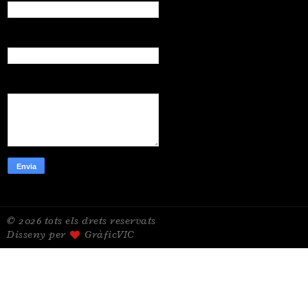
Correu electrònic
*
Missatge
*
© 2026 tots els drets reservats
Disseny per
GràficVIC