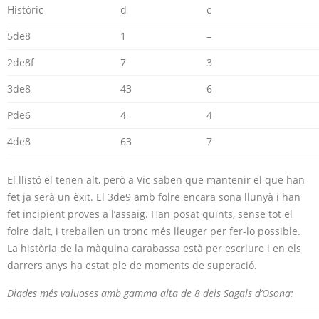
Històric
d
c
5de8
1
–
2de8f
7
3
3de8
43
6
Pde6
4
4
4de8
63
7
El llistó el tenen alt, però a Vic saben que mantenir el que han
fet ja serà un èxit. El 3de9 amb folre encara sona llunyà i han
fet incipient proves a l’assaig. Han posat quints, sense tot el
folre dalt, i treballen un tronc més lleuger per fer-lo possible.
La història de la màquina carabassa està per escriure i en els
darrers anys ha estat ple de moments de superació.
Diades més valuoses amb gamma alta de 8 dels Sagals d’Osona: