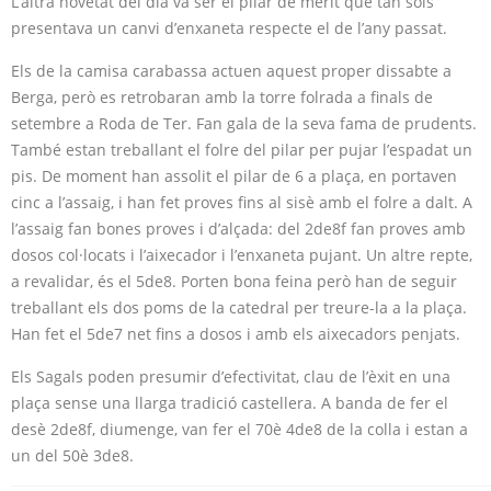
L’altra novetat del dia va ser el pilar de mèrit que tan sols
presentava un canvi d’enxaneta respecte el de l’any passat.
Els de la camisa carabassa actuen aquest proper dissabte a
Berga, però es retrobaran amb la torre folrada a finals de
setembre a Roda de Ter. Fan gala de la seva fama de prudents.
També estan treballant el folre del pilar per pujar l’espadat un
pis. De moment han assolit el pilar de 6 a plaça, en portaven
cinc a l’assaig, i han fet proves fins al sisè amb el folre a dalt. A
l’assaig fan bones proves i d’alçada: del 2de8f fan proves amb
dosos col·locats i l’aixecador i l’enxaneta pujant. Un altre repte,
a revalidar, és el 5de8. Porten bona feina però han de seguir
treballant els dos poms de la catedral per treure-la a la plaça.
Han fet el 5de7 net fins a dosos i amb els aixecadors penjats.
Els Sagals poden presumir d’efectivitat, clau de l’èxit en una
plaça sense una llarga tradició castellera. A banda de fer el
desè 2de8f, diumenge, van fer el 70è 4de8 de la colla i estan a
un del 50è 3de8.