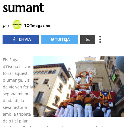
sumant
per
TOTmagazine
ENVIA
TUITEJA
Els Sagals
d’Osona es van
folrar aquest
diumenge. Els
de Vic van fer la
segona millor
diada de la
seva història
amb la tripleta
de 8 i el pilar