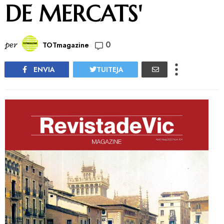
DE MERCATS'
0
per
TOTmagazine
ENVIA
TUITEJA