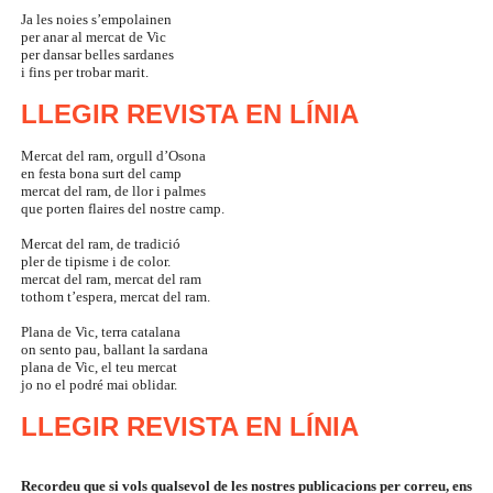
Ja les noies s’empolainen
per anar al mercat de Vic
per dansar belles sardanes
i fins per trobar marit.
LLEGIR REVISTA EN
LÍNIA
Mercat del ram, orgull d’Osona
en festa bona surt del camp
mercat del ram, de llor i palmes
que porten flaires del nostre camp.
Mercat del ram, de tradició
pler de tipisme i de color.
mercat del ram, mercat del ram
tothom t’espera, mercat del ram.
Plana de Vic, terra catalana
on sento pau, ballant la sardana
plana de Vic, el teu mercat
jo no el podré mai oblidar.
LLEGIR REVISTA EN
LÍNIA
Recordeu que si vols qualsevol de les nostres publicacions per correu, ens