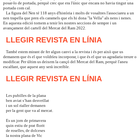
posar-lo de portada, perquè crec que era l'únic que encara no havia tingut una
portada com cal.
La figura del Nen té 118 anys d'història i molts de vosaltres l'associareu a un
nen trapella que pren els caramels que els hi dona "la Vella" als nens i nenes.
En aquesta edició tornem a tenir les nostres seccions de sempre i un
avançament del cartell del Mercat del Ram 2022.
LLEGIR REVISTA EN
LÍNIA
També estem mirant de fer algun canvi a la revista i és per això que us
demanem que és el que voldríeu incorporar, i que és el que us agradaria treure o
modificar. Per últim us deixem la cançó del Mercat del Ram, perquè l'aneu
escalfant, que aquest any serà increïble.
LLEGIR REVISTA EN
LÍNIA
Les pubilles de la plana
ben aviat s’han desvetllat
i un sol rialler demanen
per la gent que va al mercat.
Es un jorn de primavera
quin estiu de prat florit
de roselles, de dolceses
la nostra plana de Vic