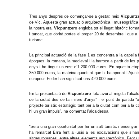
Tres anys després de començar-se a gestar, neix
Vicpuntz
de Vic. Aquesta gran actuació arquitectònica i museogràfica
la nostra era.
Vicpuntzero
engloba tot el llegat històric form
i tancat, que obrirà portes el proper 20 de desembre i que a 
turisme.
La principal actuació de la fase 1 es concentra a la capella
èpoques: la romana, la medieval i la barroca a partir de les 
anys i ha tingut un cost d’1.200.000 euros. En aquesta etapa
350.000 euros, la mateixa quantitat que hi ha aportat l’Ajun
europeus Feder han significat uns 420.000 euros.
En la presentació de
Vicpuntzero
feta avui al migdia l’alca
de la ciutat des de fa milers d’anys” i el punt de partida 
projecte turístic estratègic tant per a la ciutat com per a la c
hi un gran impuls”, ha comentat l’alcaldessa.
“Serà una gran oportunitat per fer un salt turístic i ensenyar
ha remarcat
Erra
fent al·lusió a les excavacions que s’han
sitges romanes, entre altres elements arquitectònics. Fent 