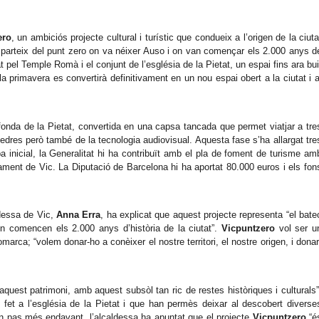
ero
, un ambiciós projecte cultural i turístic que condueix a l’origen de la ciuta
 parteix del punt zero on va néixer Auso i on van començar els 2.000 anys d
at pel Temple Romà i el conjunt de l’església de la Pietat, un espai fins ara bui
la primavera es convertirà definitivament en un nou espai obert a la ciutat i a
 fonda de la Pietat, convertida en una capsa tancada que permet viatjar a tre
pedres però també de la tecnologia audiovisual. Aquesta fase s’ha allargat tre
 inicial, la Generalitat hi ha contribuït amb el pla de foment de turisme am
tament de Vic. La Diputació de Barcelona hi ha aportat 80.000 euros i els fon
ldessa de Vic,
Anna Erra
, ha explicat que aquest projecte representa “el bate
“on comencen els 2.000 anys d’història de la ciutat”.
Vicpuntzero
vol ser u
omarca; “volem donar-ho a conèixer el nostre territori, el nostre origen, i donar
 aquest patrimoni, amb aquest subsòl tan ric de restes històriques i culturals”
 fet a l’església de la Pietat i que han permès deixar al descobert diverse
un pas més endavant, l’alcaldessa ha apuntat que el projecte
Vicpuntzero
“é