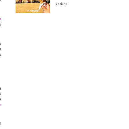
21 dies
a
i
a
s
a
e
s
a
e
l