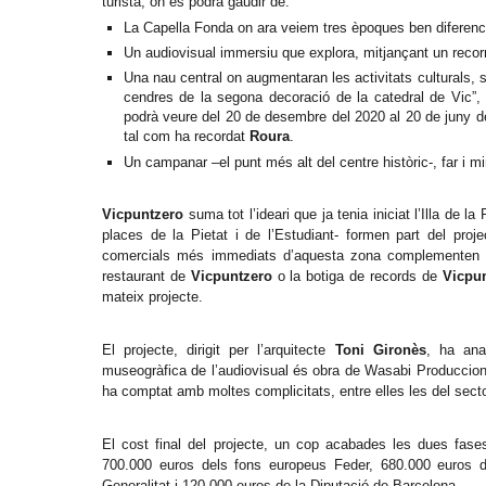
turista, on es podrà gaudir de:
La Capella Fonda on ara veiem tres èpoques ben diferenc
Un audiovisual immersiu que explora, mitjançant un recorregu
Una nau central on augmentaran les activitats culturals, 
cendres de la segona decoració de la catedral de Vic”, 
podrà veure del 20 de desembre del 2020 al 20 de juny de
tal com ha recordat
Roura
.
Un campanar –el punt més alt del centre històric-, far i mir
Vicpuntzero
suma tot l’ideari que ja tenia iniciat l’Illa de l
places de la Pietat i de l’Estudiant- formen part del proj
comercials més immediats d’aquesta zona complementen el
restaurant de
Vicpuntzero
o la botiga de records de
Vicpu
mateix projecte.
El projecte, dirigit per l’arquitecte
Toni Gironès
, ha ana
museogràfica de l’audiovisual és obra de Wasabi Produccion
ha comptat amb moltes complicitats, entre elles les del sector
El cost final del projecte, un cop acabades les dues fase
700.000 euros dels fons europeus Feder, 680.000 euros d
Generalitat i 120.000 euros de la Diputació de Barcelona.