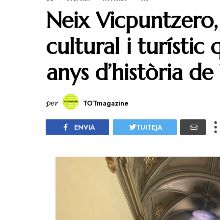
Neix Vicpuntzero
cultural i turísti
anys d’història de
per
TOTmagazine
ENVIA
TUITEJA