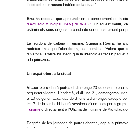
l’inici del futur museu històric de la ciutat”.
Erra
ha recordat que aprofundir en el coneixement de la ciut
d’Actuació Municipal (PAM) 2019-2023
. En aquest sentit,
Vi
estimin els seus orígens, a banda de ser un instrument per pro
La regidora de Cultura i Turisme,
Susagna Roura
, ha an
mateixa línia que l’alcaldessa, ha subratllat: “Volem que 
d’història”.
Roura
ha afegit que la intenció és fer un paquet
a la primavera.
Un espai obert a la ciutat
Vicpuntzero
obrirà portes el diumenge 20 de desembre en u
seguretat vigents. L’endemà, el dilluns 21, començaran unes 
al 10 de gener. Cada dia, de dilluns a diumenge, excepte per
les 7 de la tarda, hi haurà sessions d’una hora per a grups
Turisme
o directament a l’Oficina de Turisme de Vic (plaça de
Després de les jornades de portes obertes, cap a la primav