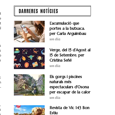
DARRERES NOTÍCIES
t
e
L’acumulació que
t
portes a la butxaca.
l
per Carla Arguimbau
un dia
s
Verge, del 15 d’Agost al
s
15 de Setembre. per
b
Cristina Señé
s
un dia
Els gorgs i piscines
c
naturals més
n
espectaculars d'Osona
-
per escapar de la calor
un dia
,
Revista de Vic 143 Bon
s
Estiu
s