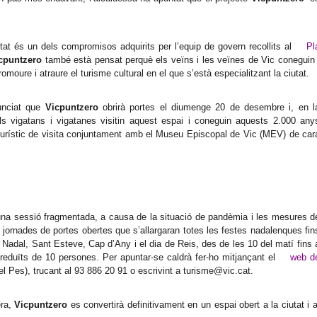
at és un dels compromisos adquirits per l’equip de govern recollits al
Pl
cpuntzero
també està pensat perquè els veïns i les veïnes de Vic coneguin 
moure i atraure el turisme cultural en el que s’està especialitzant la ciutat.
unciat que
Vicpuntzero
obrirà portes el diumenge 20 de desembre i, en l
els vigatans i vigatanes visitin aquest espai i coneguin aquests 2.000 any
 turístic de visita conjuntament amb el Museu Episcopal de Vic (MEV) de car
na sessió fragmentada, a causa de la situació de pandèmia i les mesures d
jornades de portes obertes que s’allargaran totes les festes nadalenques fin
 Nadal, Sant Esteve, Cap d’Any i el dia de Reis, des de les 10 del matí fins 
 reduïts de 10 persones. Per apuntar-se caldrà fer-ho mitjançant el
web d
l Pes), trucant al 93 886 20 91 o escrivint a turisme@vic.cat.
era,
Vicpuntzero
es convertirà definitivament en un espai obert a la ciutat i a