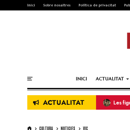
Inici
Sobre nosaltres
Política de privacitat
Pub
INICI
ACTUALITAT
ACTUALITAT
ENTREV
Revista
Squadr
Els ma
CULTURA
NOTICIES
VIC