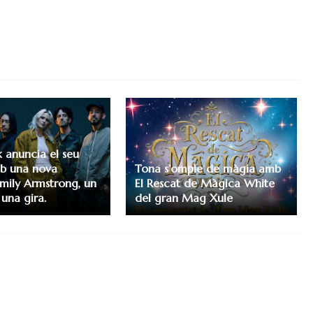
k anuncia el seu
b una nova
Tona s’omple de màgia amb
Emily Armstrong, un
El Rescat de Màgica White
 una gira.
del gran Mag Xule