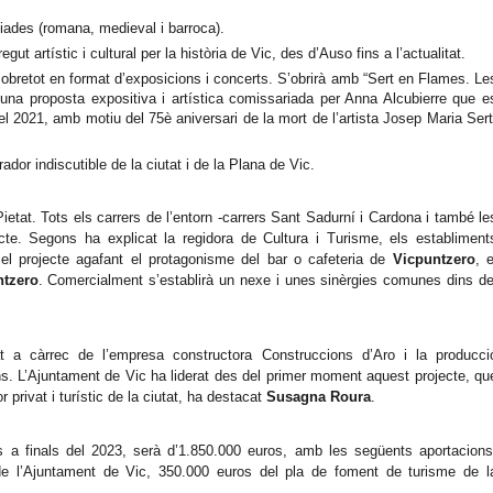
iades (romana, medieval i barroca).
t artístic i cultural per la història de Vic, des d’Auso fins a l’actualitat.
sobretot en format d’exposicions i concerts. S’obrirà amb “Sert en Flames. Le
una proposta expositiva i artística comissariada per Anna Alcubierre que e
l 2021, amb motiu del 75è aniversari de la mort de l’artista Josep Maria Sert
ador indiscutible de la ciutat i de la Plana de Vic.
a Pietat. Tots els carrers de l’entorn -carrers Sant Sadurní i Cardona i també le
ecte. Segons ha explicat la regidora de Cultura i Turisme, els establiment
 projecte agafant el protagonisme del bar o cafeteria de
Vicpuntzero
, e
ntzero
. Comercialment s’establirà un nexe i unes sinèrgies comunes dins de
t a càrrec de l’empresa constructora Construccions d’Aro i la producci
s. L’Ajuntament de Vic ha liderat des del primer moment aquest projecte, qu
 privat i turístic de la ciutat, ha destacat
Susagna
Roura
.
s a finals del 2023, serà d’1.850.000 euros, amb les següents aportacions
e l’Ajuntament de Vic, 350.000 euros del pla de foment de turisme de l