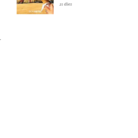
21 dies
—