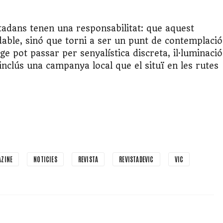
iutadans tenen una responsabilitat: que aquest
dable, sinó que torni a ser un punt de contemplació
otge pot passar per senyalística discreta, il·luminació
 inclús una campanya local que el situï en les rutes
ZINE
NOTICIES
REVISTA
REVISTADEVIC
VIC