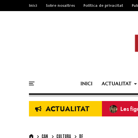
Inici
Sobre nosaltres
Política de privacitat
Pub
INICI
ACTUALITAT
ACTUALITAT
Els ma
ENTREV
Revista
Squadr
CAN
CULTURA
DE