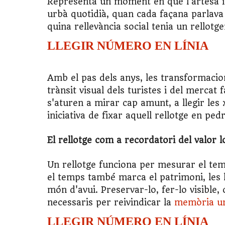
Representa un moment en què l'artesà i
urbà quotidià, quan cada façana parlava de
quina rellevància social tenia un rellotge
LLEGIR NÚMERO EN LÍNIA
Amb el pas dels anys, les transformacions
trànsit visual dels turistes i del mercat
s'aturen a mirar cap amunt, a llegir les 
iniciativa de fixar aquell rellotge en pedr
El rellotge com a recordatori del valor l
Un rellotge funciona per mesurar el tem
el temps també marca el patrimoni, les h
món d'avui. Preservar-lo, fer-lo visible, c
necessaris per reivindicar la
memòria u
LLEGIR NÚMERO EN LÍNIA