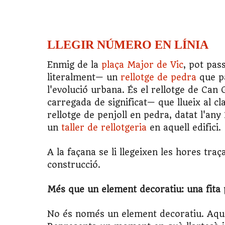
LLEGIR NÚMERO EN LÍNIA
Enmig de la
plaça Major de Vic
, pot pas
literalment— un
rellotge de pedra
que pa
l'evolució urbana. És el rellotge de Can
carregada de significat— que llueix al cl
rellotge de penjoll en pedra, datat l'any 
un
taller de rellotgeria
en aquell edifici.
A la façana se li llegeixen les hores traç
construcció.
Més que un element decoratiu: una fita 
No és només un element decoratiu. Aquest