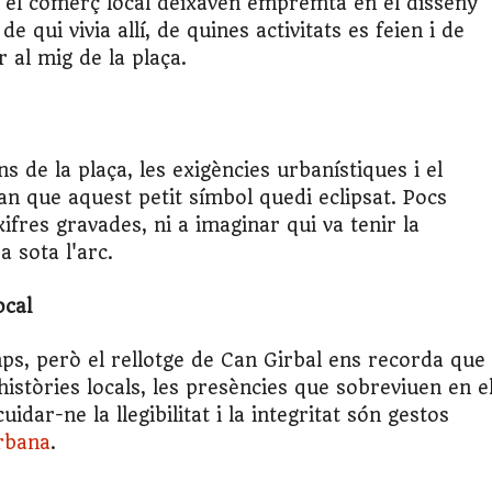
 el comerç local deixaven empremta en el disseny
 qui vivia allí, de quines activitats es feien i de
r al mig de la plaça.
 de la plaça, les exigències urbanístiques i el
 fan que aquest petit símbol quedi eclipsat. Pocs
xifres gravades, ni a imaginar qui va tenir la
a sota l'arc.
ocal
ps, però el rellotge de Can Girbal ens recorda que
istòries locals, les presències que sobreviuen en e
uidar-ne la llegibilitat i la integritat són gestos
rbana
.