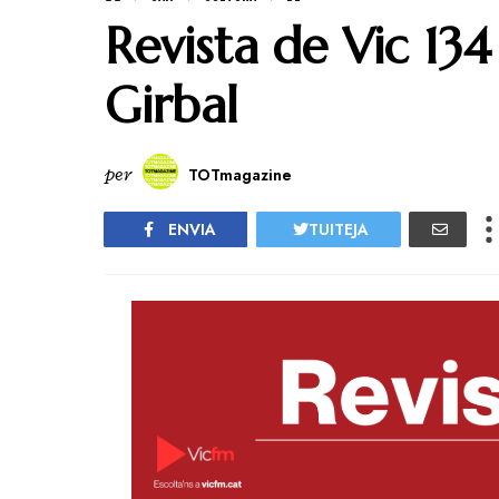
Revista de Vic 134
Girbal
per
TOTmagazine
ENVIA
TUITEJA