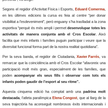
Segons el regidor d’Activitat Física i Esports,
Eduard Comerma
,
en les últimes edicions la cursa es feia al centre “per donar
visibilitat a l’esdeveniment”, però enguany s’ha traslladat a la zona
esportiva “perquè és més ampli i permet
desenvolupar totes les
activitats de manera conjunta amb el Cros Escolar
. Això
facilita que més infants i famílies puguin participar i veure que la
diversitat funcional forma part de la nostra realitat quotidiana”.
Per la seva banda, el regidor de Ciutadania,
Xavier Farrés
, va
remarcar que la coincidència amb el Cros Escolar “afavoreix una
participació molt més gran, especialment de les famílies, que
poden
acompanyar els seus fills i observar com tots els
infants poden gaudir de l’esport al seu ritme”.
Aquesta cinquena edició ha comptat amb una
padrina molt
destacada
, l’atleta paralímpica
Elena Congost
, que al llarg de la
seva trajectòria ha aconseguit nombrosos èxits internacionals i