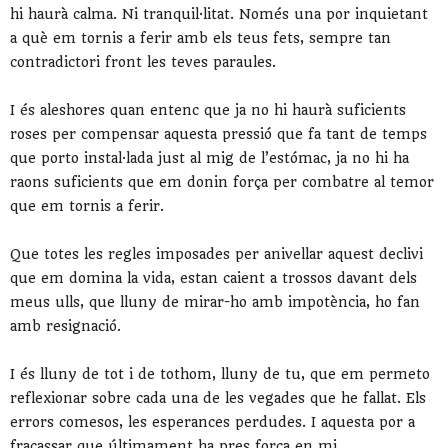
hi haurà calma. Ni tranquil·litat. Només una por inquietant
a què em tornis a ferir amb els teus fets, sempre tan
contradictori front les teves paraules.
I és aleshores quan entenc que ja no hi haurà suficients
roses per compensar aquesta pressió que fa tant de temps
que porto instal·lada just al mig de l’estómac, ja no hi ha
raons suficients que em donin força per combatre al temor
que em tornis a ferir.
Que totes les regles imposades per anivellar aquest declivi
que em domina la vida, estan caient a trossos davant dels
meus ulls, que lluny de mirar-ho amb impotència, ho fan
amb resignació.
I és lluny de tot i de tothom, lluny de tu, que em permeto
reflexionar sobre cada una de les vegades que he fallat. Els
errors comesos, les esperances perdudes. I aquesta por a
fracassar que últimament ha pres força en mi.