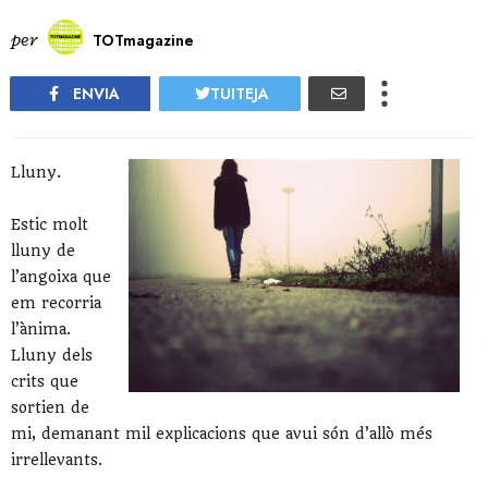
per
TOTmagazine
ENVIA
TUITEJA
Lluny.
Estic molt
lluny de
l’angoixa que
em recorria
l’ànima.
Lluny dels
crits que
sortien de
mi, demanant mil explicacions que avui són d’allò més
irrellevants.