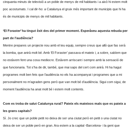
cinquanta minuts de televisió a un poble de menys de mil habitants i a això hi estem molt
poc acostumats. I cal dir-ho: a Catalunya el gruix més important de municipis que hi ha
és de municipis de menys de mil habitants.
‘El Foraster’ ha tingut èxit des del primer moment. Esperàveu aquesta rebuda per
part de l’audiència?
Mentre prepares un projecte nou amb el teu equip, sempre creus que allò que fas serà
la bomba, que anirà molt bé. Amb ‘El Foraster’ passava el mateix i, a sobre, sabíem que
no estàvem fent una cosa mediocre. Estàvem arriscant i sempre amb la sensació de
que funcionaria. Tot s’ha de dir, també, que mai saps del cert com anirà. Hi ha hagut
programes molt ben fets que l’audiència no els ha acompanyat i programes que a mi
personalment no m’agraden gens però que van molt bé d’audiència. Sigui com sigui, de
moment l’audiència ha anat molt bé i estem molt contents.
Com es troba de salut Catalunya rural? Pateix els mateixos mals que es pateix a
les grans capitals?
Sí. Jo crec que un poble petit no deixa de ser una ciutat però en petit o una ciutat no
deixa de ser un poble però en gran. Ara estem a la capital -Barcelona- i la gent que