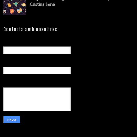
Cristina Señé
Contacta amb nosaltres
Nom
Correu electrònic
*
Missatge
*