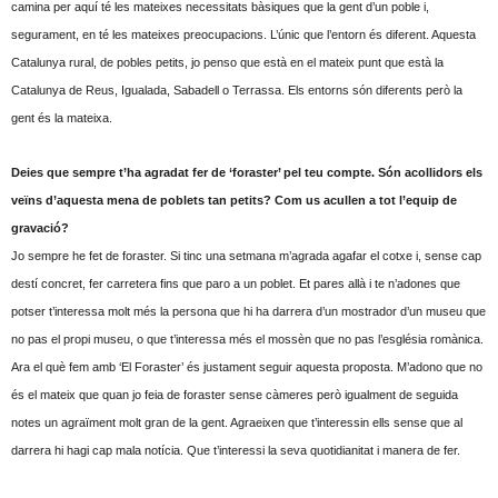
camina per aquí té les mateixes necessitats bàsiques que la gent d’un poble i,
segurament, en té les mateixes preocupacions. L’únic que l’entorn és diferent. Aquesta
Catalunya rural, de pobles petits, jo penso que està en el mateix punt que està la
Catalunya de Reus, Igualada, Sabadell o Terrassa. Els entorns són diferents però la
gent és la mateixa.
Deies que sempre t’ha agradat fer de ‘foraster’ pel teu compte. Són acollidors els
veïns d’aquesta mena de poblets tan petits? Com us acullen a tot l’equip de
gravació?
Jo sempre he fet de foraster. Si tinc una setmana m’agrada agafar el cotxe i, sense cap
destí concret, fer carretera fins que paro a un poblet. Et pares allà i te n’adones que
potser t’interessa molt més la persona que hi ha darrera d’un mostrador d’un museu que
no pas el propi museu, o que t’interessa més el mossèn que no pas l’església romànica.
Ara el què fem amb ‘El Foraster’ és justament seguir aquesta proposta. M’adono que no
és el mateix que quan jo feia de foraster sense càmeres però igualment de seguida
notes un agraïment molt gran de la gent. Agraeixen que t’interessin ells sense que al
darrera hi hagi cap mala notícia. Que t’interessi la seva quotidianitat i manera de fer.