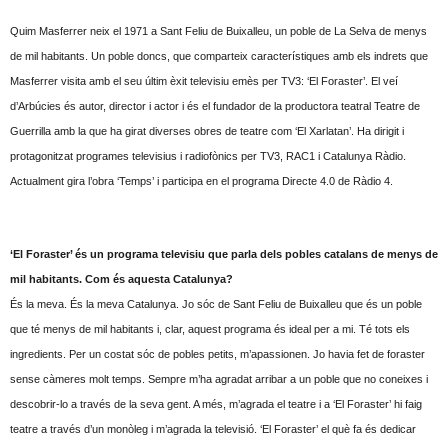
Quim Masferrer neix el 1971 a Sant Feliu de Buixalleu, un poble de La Selva de menys
de mil habitants. Un poble doncs, que comparteix característiques amb els indrets que
Masferrer visita amb el seu últim èxit televisiu emès per TV3: ‘El Foraster’. El veí
d’Arbúcies és autor, director i actor i és el fundador de la productora teatral Teatre de
Guerrilla amb la que ha girat diverses obres de teatre com ‘El Xarlatan’. Ha dirigit i
protagonitzat programes televisius i radiofònics per TV3, RAC1 i Catalunya Ràdio.
Actualment gira l’obra ‘Temps’ i participa en el programa Directe 4.0 de Ràdio 4.
‘El Foraster’ és un programa televisiu que parla dels pobles catalans de menys de
mil habitants. Com és aquesta Catalunya?
És la meva. És la meva Catalunya. Jo sóc de Sant Feliu de Buixalleu que és un poble
que té menys de mil habitants i, clar, aquest programa és ideal per a mi. Té tots els
ingredients. Per un costat sóc de pobles petits, m’apassionen. Jo havia fet de foraster
sense càmeres molt temps. Sempre m’ha agradat arribar a un poble que no coneixes i
descobrir-lo a través de la seva gent. A més, m’agrada el teatre i a ‘El Foraster’ hi faig
teatre a través d’un monòleg i m’agrada la televisió. ‘El Foraster’ el què fa és dedicar