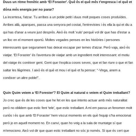
Duus un ritme frenètic amb ‘El Foraster’. Què és el què més t’engresca i el què et
dóna més energia per no parar?
La incertesa, l’atzar. Tu arribes a un poble petit i duus molt poques coses produïdes.
Arribes allà, aparques, passa una senyora pel costat, l’entrevistes i és ella la qui et diu a
qui has d’anar a veure just després. Això és molt ‘xulo’ perquè vol dir que has d’estar a
un lloc en el moment oportú. Moltes vegades penses en les històries i persones
interessants que segurament has deixat escapar per temes d’atzar. Però vaja, això és
viatjar. ‘El Foraster’ és l’aventura de viatjar amb un ingredient molt interessant: el motiu
del viatge és conèixer gent. Gent que t’explica coses seves, que et fan riure o que et fan
saltar les llàgrimes. I això és el què et mou i el què et fa pensar: “-Vinga, anem a
conèixer un altre poble!”.
Quin Quim veiem a ‘El Forester’? El Quim al natural o veiem el Quim treballant?
Jo crec que és de les coses que he fet en les que intento actuar amb més naturalitat
però no oblidem que estic fent ‘tele’, que estic treballant. A mi em passa un fenomen molt
curiós i és que amb ‘El Foraster’ hem viscut moments en els què l’equip s’ha emocionat
però jo en aquell moment no. En canvi, quan ho veig a la sala de muntatge sí que
m’emociono. Això vol dir que quan estic treballant no sóc jo només. Sí que és cert que