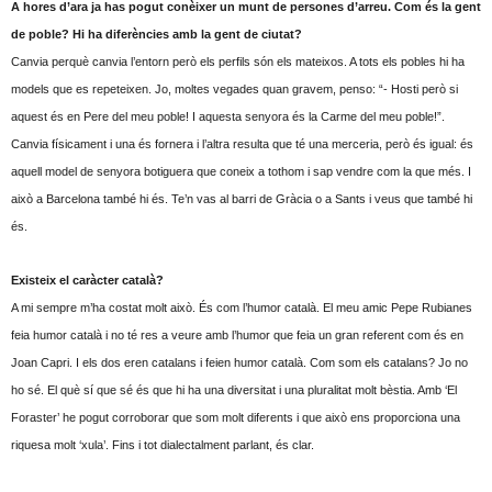
A hores d’ara ja has pogut conèixer un munt de persones d’arreu. Com és la gent
de poble? Hi ha diferències amb la gent de ciutat?
Canvia perquè canvia l’entorn però els perfils són els mateixos. A tots els pobles hi ha
models que es repeteixen. Jo, moltes vegades quan gravem, penso: “- Hosti però si
aquest és en Pere del meu poble! I aquesta senyora és la Carme del meu poble!”.
Canvia físicament i una és fornera i l’altra resulta que té una merceria, però és igual: és
aquell model de senyora botiguera que coneix a tothom i sap vendre com la que més. I
això a Barcelona també hi és. Te’n vas al barri de Gràcia o a Sants i veus que també hi
és.
Existeix el caràcter català?
A mi sempre m’ha costat molt això. És com l’humor català. El meu amic Pepe Rubianes
feia humor català i no té res a veure amb l’humor que feia un gran referent com és en
Joan Capri. I els dos eren catalans i feien humor català. Com som els catalans? Jo no
ho sé. El què sí que sé és que hi ha una diversitat i una pluralitat molt bèstia. Amb ‘El
Foraster’ he pogut corroborar que som molt diferents i que això ens proporciona una
riquesa molt ‘xula’. Fins i tot dialectalment parlant, és clar.