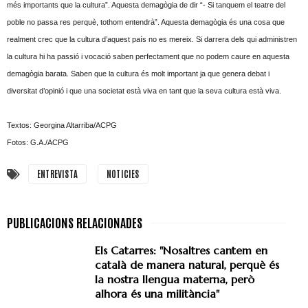
més importants que la cultura”. Aquesta demagògia de dir “- Si tanquem el teatre del
poble no passa res perquè, tothom entendrà”. Aquesta demagògia és una cosa que
realment crec que la cultura d’aquest país no es mereix. Si darrera dels qui administren
la cultura hi ha passió i vocació saben perfectament que no podem caure en aquesta
demagògia barata. Saben que la cultura és molt important ja que genera debat i
diversitat d’opinió i que una societat està viva en tant que la seva cultura està viva.
Textos: Georgina Altarriba/ACPG
Fotos: G.A./ACPG
ENTREVISTA
NOTICIES
Els Catarres: "Nosaltres cantem en
català de manera natural, perquè és
la nostra llengua materna, però
alhora és una militància"