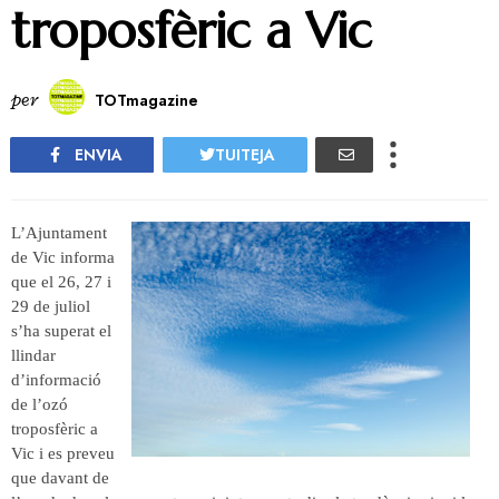
troposfèric a Vic
per
TOTmagazine
ENVIA
TUITEJA
L’Ajuntament
de Vic informa
que el 26, 27 i
29 de juliol
s’ha superat el
llindar
d’informació
de l’ozó
troposfèric a
Vic i es preveu
que davant de