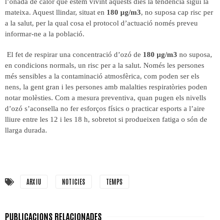
l’onada de calor que estem vivint aquests dies la tendència sigui la
mateixa. Aquest llindar, situat en
180 µg/m3
, no suposa cap risc per
a la salut, per la qual cosa el protocol d’actuació només preveu
informar-ne a la població.
El fet de respirar una concentració d’ozó de
180 µg/m3
no suposa,
en condicions normals, un risc per a la salut. Només les persones
més sensibles a la contaminació atmosfèrica, com poden ser els
nens, la gent gran i les persones amb malalties respiratòries poden
notar molèsties. Com a mesura preventiva, quan pugen els nivells
d’ozó s’aconsella no fer esforços físics o practicar esports a l’aire
lliure entre les 12 i les 18 h, sobretot si produeixen fatiga o són de
llarga durada.
ARXIU
NOTICIES
TEMPS