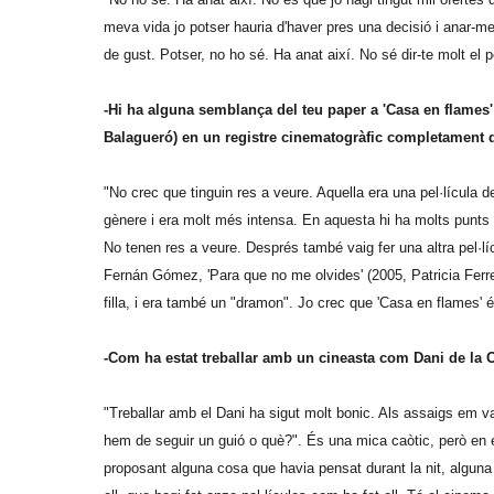
meva vida jo potser hauria d'haver pres una decisió i anar-me
de gust. Potser, no ho sé. Ha anat així. No sé dir-te molt el 
-Hi ha alguna semblança del teu paper a 'Casa en flames'
Balagueró) en un registre cinematogràfic completament d
"No crec que tinguin res a veure. Aquella era una pel·lícula de 
gènere i era molt més intensa. En aquesta hi ha molts punts 
No tenen res a veure. Després també vaig fer una altra pel·lícu
Fernán Gómez, 'Para que no me olvides' (2005, Patricia Ferreir
filla, i era també un "dramon". Jo crec que 'Casa en flames' é
-Com ha estat treballar amb un cineasta com Dani de la
"Treballar amb el Dani ha sigut molt bonic. Als assaigs em 
hem de seguir un guió o què?". És una mica caòtic, però en e
proposant alguna cosa que havia pensat durant la nit, alguna