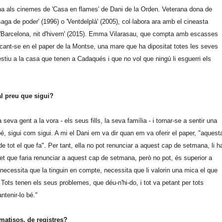
na als cinemes de 'Casa en flames' de Dani de la Orden. Veterana dona de
saga de poder' (1996) o 'Ventdelplà' (2005), col·labora ara amb el cineasta
3) i 'Barcelona, nit d'hivern' (2015). Emma Vilarasau, que compta amb escasses
icant-se en el paper de la Montse, una mare que ha dipositat totes les seves
stiu a la casa que tenen a Cadaqués i que no vol que ningú li esguerri els
al preu que sigui?
seva gent a la vora - els seus fills, la seva família - i tornar-se a sentir una
é, sigui com sigui. A mi el Dani em va dir quan em va oferir el paper, "aquest
e tot el que fa". Per tant, ella no pot renunciar a aquest cap de setmana, li h
et que faria renunciar a aquest cap de setmana, però no pot, és superior a
l, necessita que la tinguin en compte, necessita que li valorin una mica el que
Tots tenen els seus problemes, que déu-n'hi-do, i tot va petant per tots
ntenir-lo bé."
 matisos, de registres?