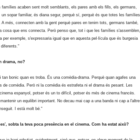
 famílies acaben sent molt semblants, els pares amb els fills, els germans,
m un sopar familiar, és diana segur, perquè sí, perquè és que totes les famílies
llor. A més, connecten amb la gent perquè pares en tenim tots, germans també,
una cosa que ens connecta. Però penso que, tot i que les famílies s'assemblen
nya per exemple, s'expressaria igual que en aquesta pel·lícula que és burgesia
diferents."
n drama, no?
bar i tan bonic quan es troba. És una comèdia-drama. Perquè quan agafes una
 de comèdia. Però ni la comèdia és estrafeta ni el drama és pesant. Les
 cinema espanyol, potser és un to difícil, potser és més de cinema francès.
antenir un equilibri important. No decau mai cap a una banda ni cap a l'altre
nseguit. I està molt bé."
mes', sobta la teva poca presència en el cinema. Com ha estat això?
 que jo hagi rebutjat, evidentment, sinó que, potser, en algun moment de la