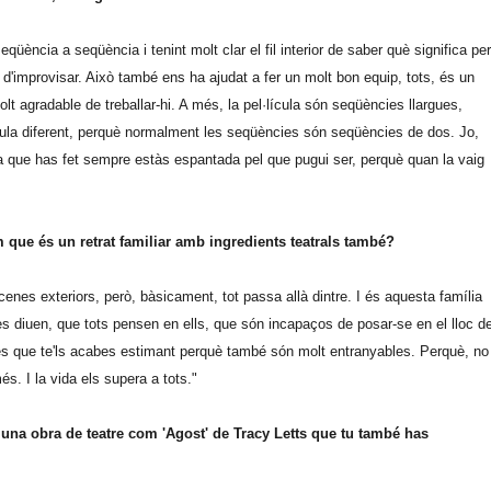
üència a seqüència i tenint molt clar el fil interior de saber què significa per
 d'improvisar. Això també ens ha ajudat a fer un molt bon equip, tots, és un
lt agradable de treballar-hi. A més, la pel·lícula són seqüències llargues,
cula diferent, perquè normalment les seqüències són seqüències de dos. Jo,
que has fet sempre estàs espantada pel que pugui ser, perquè quan la vaig
 que és un retrat familiar amb ingredients teatrals també?
enes exteriors, però, bàsicament, tot passa allà dintre. I és aquesta família
es diuen, que tots pensen en ells, que són incapaços de posar-se en el lloc d
a és que te'ls acabes estimant perquè també són molt entranyables. Perquè, no
. I la vida els supera a tots."
da una obra de teatre com 'Agost' de Tracy Letts que tu també has