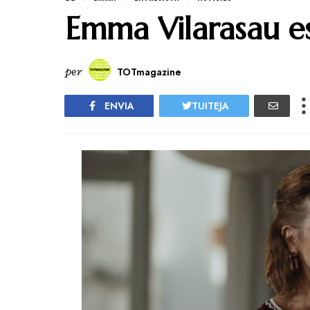
Emma Vilarasau es
per
TOTmagazine
ENVIA
TUITEJA