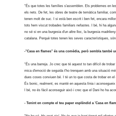
"És que totes les famílies s'assemblen. Els problemes en les
els nets. De fet, les obres de teatre de temàtica familiar, co
tenen molt de suc. I si està ben escrit i ben fet, encara mi
tots hem viscut trobades familiars nefastes. I bé, hi ha alg
no sé si en una burgesia d'un altre lloc, la burgesia madrile
catalana. Perquè totes tenen les seves característiques, són 
-"Casa en flames" és una comèdia, però sembla també u
"És una barreja. Jo crec que té aquest to tan difícil de tro
mica d'emoció de seguida t'ho trenquen amb una situació més
dues coses conviuen bé. I té un to que costa de trobar en el
És bonic, realment, es manté en aquesta línia i aconsegueix m
I bé, no és fàcil aconseguir això i crec que el Dani ho ha aco
- Tenint en compte el teu paper esplèndid a 'Casa en fla
"No ho sé. Ha anat així. No és que jo hagi tingut mil ofertes