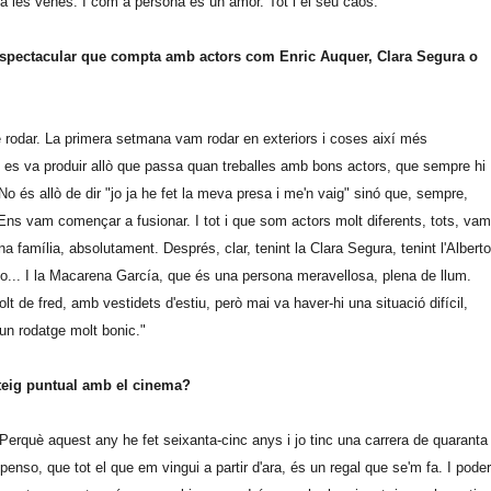
a a les venes. I com a persona és un amor. Tot i el seu caos."
 espectacular que compta amb actors com Enric Auquer, Clara Segura o
rodar. La primera setmana vam rodar en exteriors i coses així més
i es va produir allò que passa quan treballes amb bons actors, que sempre hi
No és allò de dir "jo ja he fet la meva presa i me'n vaig" sinó que, sempre,
 Ens vam començar a fusionar. I tot i que som actors molt diferents, tots, vam
a família, absolutament. Després, clar, tenint la Clara Segura, tenint l'Alberto
oto... I la Macarena García, que és una persona meravellosa, plena de llum.
lt de fred, amb vestidets d'estiu, però mai va haver-hi una situació difícil,
 un rodatge molt bonic."
steig puntual amb el cinema?
 Perquè aquest any he fet seixanta-cinc anys i jo tinc una carrera de quaranta
penso, que tot el que em vingui a partir d'ara, és un regal que se'm fa. I poder