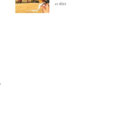
21 dies
e