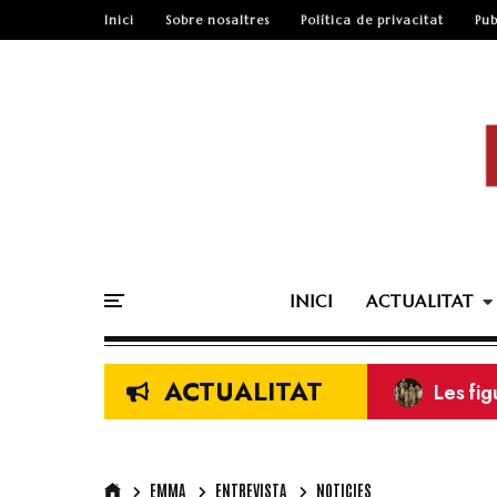
Inici
Sobre nosaltres
Política de privacitat
Pub
INICI
ACTUALITAT
ACTUALITAT
Les fi
Els ma
ENTREV
Revista
Squadr
EMMA
ENTREVISTA
NOTICIES