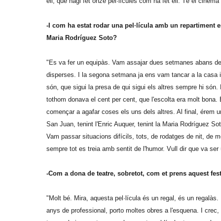
ell, que hagi fet onze pel·lícules com ha fet ell. Té el cinem
-I com ha estat rodar una pel·lícula amb un repartiment
Maria Rodríguez Soto?
"Es va fer un equipàs. Vam assajar dues setmanes abans de 
disperses. I la segona setmana ja ens vam tancar a la casa 
són, que sigui la presa de qui sigui els altres sempre hi són. 
tothom donava el cent per cent, que l'escolta era molt bona.
començar a agafar coses els uns dels altres. Al final, érem un
San Juan, tenint l'Enric Auquer, tenint la Maria Rodríguez S
Vam passar situacions difícils, tots, de rodatges de nit, de mo
sempre tot es treia amb sentit de l'humor. Vull dir que va ser
-Com a dona de teatre, sobretot, com et prens aquest fe
"Molt bé. Mira, aquesta pel·lícula és un regal, és un regalàs.
anys de professional, porto moltes obres a l'esquena. I crec, 