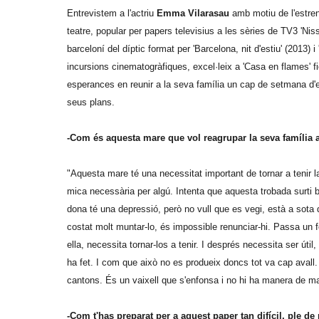
Entrevistem a l'actriu
Emma Vilarasau
amb motiu de l'estre
teatre, popular per papers televisius a les sèries de TV3 'Nis
barceloní del díptic format per 'Barcelona, nit d'estiu' (201
incursions cinematogràfiques, excel·leix a 'Casa en flames' f
esperances en reunir a la seva família un cap de setmana d'e
seus plans.
-Com és aquesta mare que vol reagrupar la seva família 
"Aquesta mare té una necessitat important de tornar a tenir la 
mica necessària per algú. Intenta que aquesta trobada surti b
dona té una depressió, però no vull que es vegi, està a sota d
costat molt muntar-lo, és impossible renunciar-hi. Passa un f
ella, necessita tornar-los a tenir. I després necessita ser úti
ha fet. I com que això no es produeix doncs tot va cap avall. 
cantons. És un vaixell que s'enfonsa i no hi ha manera de ma
-Com t'has preparat per a aquest paper tan difícil, ple de