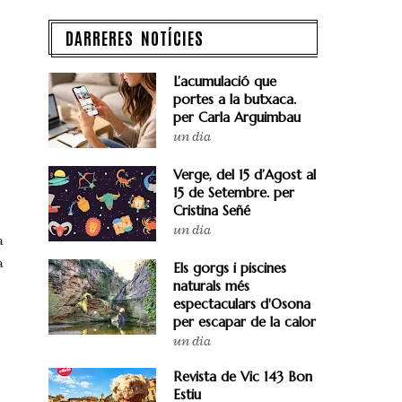
DARRERES NOTÍCIES
L’acumulació que
portes a la butxaca.
per Carla Arguimbau
un dia
Verge, del 15 d’Agost al
15 de Setembre. per
Cristina Señé
un dia
a
a
Els gorgs i piscines
naturals més
espectaculars d'Osona
per escapar de la calor
un dia
Revista de Vic 143 Bon
Estiu