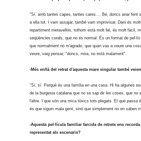
"Sí, amb tantes capes, tantes cares..., Bé, doncs anar fent seq
a ella tot. I vam assajar, també vam improvisar, Dani és molt
repartiment meravellós, tothom està molt bé, és molt fàcil, mo
seqüències corals, que no és normal. És un format de pel·lí
que normalment no m'agrado, que quan vas a veure una cosa 
veure, vaig pensar, "doncs, mira, no està malament".
-Més enllà del retrat d'aquesta mare singular també veiem
"Sí, sí. Perquè és una família en una casa. Hi ha algunes esc
de la burgesia catalana que no se sap dir les coses, que no 
l'altre. I que són una mica tòxics tots plegats. El que pass
és que siguin mala gent, sinó que simplement no en saben més
-Aquesta pel·lícula familiar farcida de retrets ens recor
representat als escenaris?