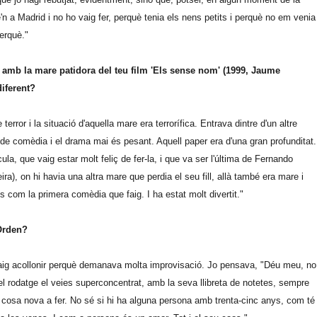
'n a Madrid i no ho vaig fer, perquè tenia els nens petits i perquè no em venia
perquè."
 amb la mare patidora del teu film 'Els sense nom' (1999, Jaume
iferent?
terror i la situació d'aquella mare era terrorífica. Entrava dintre d'un altre
de comèdia i el drama mai és pesant. Aquell paper era d'una gran profunditat.
la, que vaig estar molt feliç de fer-la, i que va ser l'última de Fernando
a), on hi havia una altra mare que perdia el seu fill, allà també era mare i
s com la primera comèdia que faig. I ha estat molt divertit."
 Orden?
vaig acollonir perquè demanava molta improvisació. Jo pensava, "Déu meu, no
l rodatge el veies superconcentrat, amb la seva llibreta de notetes, sempre
 cosa nova a fer. No sé si hi ha alguna persona amb trenta-cinc anys, com té