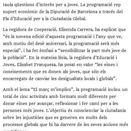
taula qüestions d’interès per a joves. La programació rep
suport econòmic de la Diputació de Barcelona a través del
Pla d’Educació per a la Ciutadania Global.
La regidora de Cooperació, Elisenda Carrera, ha explicat que
“és la novena edició d’aquesta programació i l’any que ve,
amb motiu del desè aniversari, la programació serà més
especial", i ha fet èmfasi a “sensibilitzar la part més jove de
la població”. En la mateixa línia, la regidora d’Educació i
Joves, Elisabet Franquesa, ha posat en valor “les eines i
coneixements que es donen als joves, que són els
encarregats de canviar les desigualtats locals i globals”.
Amb el lema “El març m’implico”, la programació inclou un
total de cinc activitats amb formats molt diferents per
donar eines per avançar, reflexionar i fer camí per a les
persones més joves. L'objectiu és conscienciar la ciutadania
sobre les injustícies que es generen en molts dels
processos globals que hi ha darrere de les seves accions més