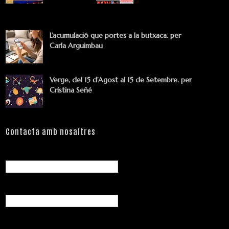
L’acumulació que portes a la butxaca. per
Carla Arguimbau
Verge, del 15 d’Agost al 15 de Setembre. per
Cristina Señé
Contacta amb nosaltres
Nom
Correu electrònic
*
Missatge
*