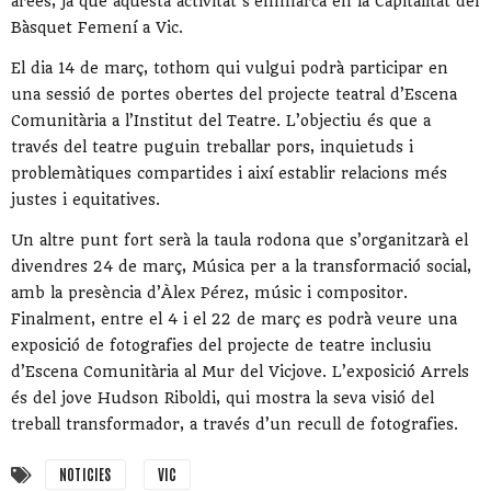
àrees, ja que aquesta activitat s’emmarca en la Capitalitat del
Bàsquet Femení a Vic.
El dia 14 de març, tothom qui vulgui podrà participar en
una sessió de portes obertes del projecte teatral d’Escena
Comunitària a l’Institut del Teatre. L’objectiu és que a
través del teatre puguin treballar pors, inquietuds i
problemàtiques compartides i així establir relacions més
justes i equitatives.
Un altre punt fort serà la taula rodona que s’organitzarà el
divendres 24 de març, Música per a la transformació social,
amb la presència d’Àlex Pérez, músic i compositor.
Finalment, entre el 4 i el 22 de març es podrà veure una
exposició de fotografies del projecte de teatre inclusiu
d’Escena Comunitària al Mur del Vicjove. L’exposició Arrels
és del jove Hudson Riboldi, qui mostra la seva visió del
treball transformador, a través d’un recull de fotografies.
NOTICIES
VIC