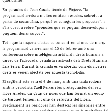
quotidianes.
En paraules de Joan Casals, tècnic de Vicjove, “la
programació arriba a moltes entitats i escoles, sobretot a
partir de secundària, perquè es coneguin les propostes”, i
s’ha obert a rebre “projectes que es puguin desenvolupar i
puguem donar suport”.
Tot i que la majoria d'actes es concentren al mes de març,
la programació va arrancar el 20 de febrer amb una
conferència sobre intel·ligència artificial i drets humans a
càrrec de l’advocada, penalista i activista dels Drets Humans,
Laia Serra. Durant la xerrada es va abordar com els nostres
drets es veuen afectats per aquesta tecnologia.
El següent acte serà el 6 de març amb una taula rodona
amb la periodista Txell Feixas i les protagonistes del seu
llibre Aliades, un grup de noies que han format un equip
de bàsquet femení al camp de refugiats del Líban.
Precisament les regidores han destacat les sinergies entre