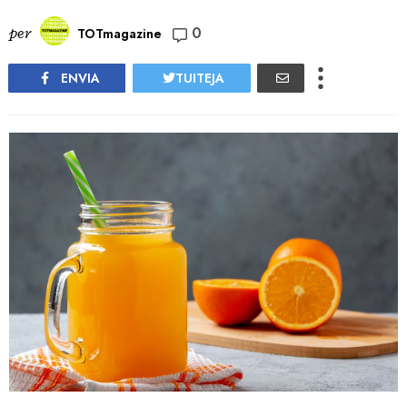
0
per
TOTmagazine
ENVIA
TUITEJA