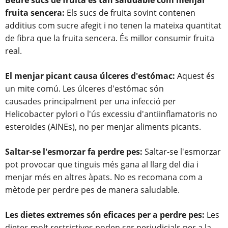
Beure sucs de fruita és tan saludable com menjar
fruita sencera:
Els sucs de fruita sovint contenen
additius com sucre afegit i no tenen la mateixa quantitat
de fibra que la fruita sencera. És millor consumir fruita
real.
El menjar picant causa úlceres d'estómac:
Aquest és
un mite comú. Les úlceres d'estómac
són
causades
principalment per una infecció per
Helicobacter pylori o l'ús excessiu d'antiinflamatoris no
esteroides (
AINEs
), no per menjar aliments picants.
Saltar-se l'esmorzar fa perdre pes:
Saltar-se l'esmorzar
pot provocar que tinguis més gana al llarg del dia i
menjar més en altres àpats. No es recomana com a
mètode per perdre pes de manera saludable.
Les dietes extremes són eficaces per a perdre pes:
Les
dietes molt restrictives poden ser perjudicials per a la