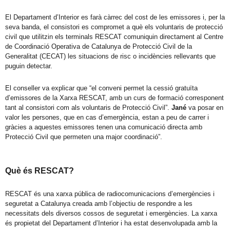
El Departament d’Interior es farà càrrec del cost de les emissores i, per la
seva banda, el consistori es compromet a què els voluntaris de protecció
civil que utilitzin els terminals RESCAT comuniquin directament al Centre
de Coordinació Operativa de Catalunya de Protecció Civil de la
Generalitat (CECAT) les situacions de risc o incidències rellevants que
puguin detectar.
El conseller va explicar que “el conveni permet la cessió gratuïta
d’emissores de la Xarxa RESCAT, amb un curs de formació corresponent
tant al consistori com als voluntaris de Protecció Civil”.
Jané
va posar en
valor les persones, que en cas d’emergència, estan a peu de carrer i
gràcies a aquestes emissores tenen una comunicació directa amb
Protecció Civil que permeten una major coordinació”.
Què és RESCAT?
RESCAT és una xarxa pública de radiocomunicacions d’emergències i
seguretat a Catalunya creada amb l’objectiu de respondre a les
necessitats dels diversos cossos de seguretat i emergències. La xarxa
és propietat del Departament d’Interior i ha estat desenvolupada amb la