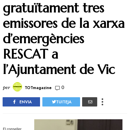
gratuïtament tres
emissores de la xarxa
d’emergències
RESCAT a
l’Ajuntament de Vic
0
per
TOTmagazine
ENVIA
TUITEJA
El conseller