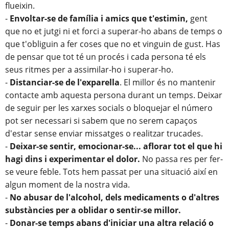
flueixin.
-
Envoltar-se de família i amics que t'estimin,
gent
que no et jutgi ni et forci a superar-ho abans de temps o
que t'obliguin a fer coses que no et vinguin de gust. Has
de pensar que tot té un procés i cada persona té els
seus ritmes per a assimilar-ho i superar-ho.
-
Distanciar-se de l'exparella
. El millor és no mantenir
contacte amb aquesta persona durant un temps. Deixar
de seguir per les xarxes socials o bloquejar el número
pot ser necessari si sabem que no serem capaços
d'estar sense enviar missatges o realitzar trucades.
-
Deixar-se sentir, emocionar-se... aflorar tot el que hi
hagi dins i experimentar el dolor.
No passa res per fer-
se veure feble. Tots hem passat per una situació així en
algun moment de la nostra vida.
-
No abusar de l'alcohol, dels medicaments o d'altres
substàncies per a oblidar o sentir-se millor.
-
Donar-se temps abans d'iniciar una altra relació o