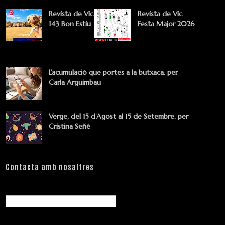
Revista de Vic
Revista de Vic
143 Bon Estiu
Festa Major 2026
L’acumulació que portes a la butxaca. per
Carla Arguimbau
Verge, del 15 d’Agost al 15 de Setembre. per
Cristina Señé
Contacta amb nosaltres
Nom
Correu electrònic
*