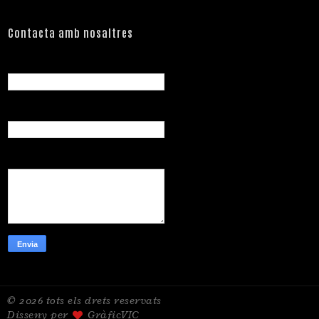
Contacta amb nosaltres
Nom
Correu electrònic
*
Missatge
*
© 2026 tots els drets reservats
Disseny per
GràficVIC