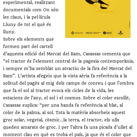
experimental, realitzant
documentals com On són
les claus, i la pel·lícula
Lluny de tot el què és
lluny.
Sobre els elements que
formen part del cartell
d’aquesta edició del Mercat del Ram, Casassas comenta que
“el tractor és l’element central de la pagesia contemporània,
i sempre m’ha semblat un atractiu de la fira del Mercat del
Ram”. L’artista afegeix que la vista aèria fa referència a la
solitud del pagès al mig dels camps de conreu i que l’ombra
que fa el sol al tractor evoca els cicles de la vida, les
estacions de l’any, el sol i el cosmos. Sobre el color escollit,
Casassas explica: “per una banda fa referència al blat, al
color de la palma, al sol. Tota la matèria absorbeix aquest
groc solar, vegetal, còsmic...la terra, el tractor, els ulls
queden amarats de groc. I per l’altra fa una picada d’ullet al
moment clau en què es troba el país, ja que és el color que