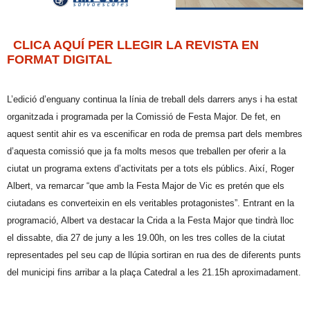
CLICA AQUÍ PER LLEGIR LA REVISTA EN
FORMAT DIGITAL
L’edició d’enguany continua la línia de treball dels darrers anys i ha estat
organitzada i programada per la Comissió de Festa Major. De fet, en
aquest sentit ahir es va escenificar en roda de premsa part dels membres
d’aquesta comissió que ja fa molts mesos que treballen per oferir a la
ciutat un programa extens d’activitats per a tots els públics. Així, Roger
Albert, va remarcar “que amb la Festa Major de Vic es pretén que els
ciutadans es converteixin en els veritables protagonistes”. Entrant en la
programació, Albert va destacar la Crida a la Festa Major que tindrà lloc
el dissabte, dia 27 de juny a les 19.00h, on les tres colles de la ciutat
representades pel seu cap de llúpia sortiran en rua des de diferents punts
del municipi fins arribar a la plaça Catedral a les 21.15h aproximadament.