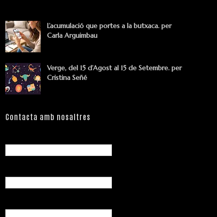
L’acumulació que portes a la butxaca. per
Carla Arguimbau
Verge, del 15 d’Agost al 15 de Setembre. per
Cristina Señé
Contacta amb nosaltres
Nom
Correu electrònic
*
Missatge
*