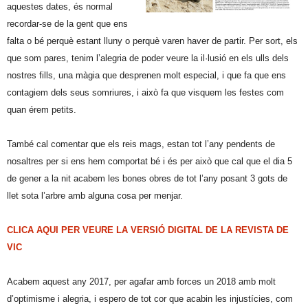
aquestes dates, és normal
recordar-se de la gent que ens
falta o bé perquè estant lluny o perquè varen haver de partir. Per sort, els
que som pares, tenim l’alegria de poder veure la il·lusió en els ulls dels
nostres fills, una màgia que desprenen molt especial, i que fa que ens
contagiem dels seus somriures, i això fa que visquem les festes com
quan érem petits.
També cal comentar que els reis mags, estan tot l’any pendents de
nosaltres per si ens hem comportat bé i és per això que cal que el dia 5
de gener a la nit acabem les bones obres de tot l’any posant 3 gots de
llet sota l’arbre amb alguna cosa per menjar.
CLICA AQUI PER VEURE LA VERSIÓ DIGITAL DE LA REVISTA DE
VIC
Acabem aquest any 2017, per agafar amb forces un 2018 amb molt
d’optimisme i alegria, i espero de tot cor que acabin les injustícies, com