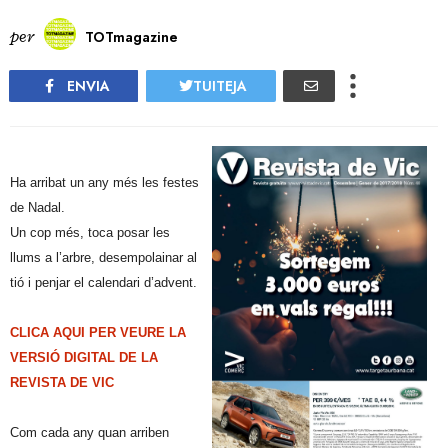
per
TOTmagazine
ENVIA
TUITEJA
Ha arribat un any més les festes
de Nadal.
Un cop més, toca posar les
llums a l’arbre, desempolainar al
tió i penjar el calendari d’advent.
CLICA AQUI PER VEURE LA
VERSIÓ DIGITAL DE LA
REVISTA DE VIC
Com cada any quan arriben