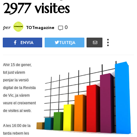
2977 visites
0
per
TOTmagazine
ENVIA
TUITEJA
Ahir 15 de gener,
tot just vàrem
penjar la versió
digital de la Revista
de Vic, ja vàrem
veure el creixement
de visites al web.
A les 16:00 de la
tarda rebem les