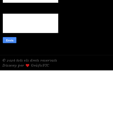
Missatge
*
© 2026 tots els drets reservats
Disseny per
GràficVIC