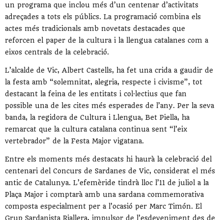
un programa que inclou més d’un centenar d’activitats
adreçades a tots els públics. La programació combina els
actes més tradicionals amb novetats destacades que
reforcen el paper de la cultura i la llengua catalanes com a
eixos centrals de la celebració.
L’alcalde de Vic,
Albert Castells
, ha fet una crida a gaudir de
la festa amb “solemnitat, alegria, respecte i civisme”, tot
destacant la feina de les entitats i col·lectius que fan
possible una de les cites més esperades de l’any. Per la seva
banda, la regidora de Cultura i Llengua,
Bet Piella
, ha
remarcat que la cultura catalana continua sent “l’eix
vertebrador” de la Festa Major vigatana.
Entre els moments més destacats hi haurà la celebració del
centenari del Concurs de Sardanes de Vic, considerat el més
antic de Catalunya. L’efemèride tindrà lloc l’11 de juliol a la
Plaça Major i comptarà amb una sardana commemorativa
composta especialment per a l’ocasió per
Marc Timón
. El
Grup Sardanista Riallera, impulsor de l’esdeveniment des de