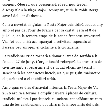
osonenc
Obeses
, que presentarà el seu nou treball
discogràfic a la Plaça Major, acompanyat de la Cobla Berga
Jove i del Cor d’Obeses.
Com a novetat singular, la Festa Major coincidirà aquest any
amb el pas del
Tour de França
per la ciutat. Serà el 6 de
juliol, quan la tercera etapa de la ronda francesa travessarà
Vic, fet que anirà acompanyat d’activitats especials al
Passeig per apropar el ciclisme a la ciutadania.
La tradicional Crida tornarà a donar el tret de sortida a la
festa el 27 de juny. L’organització reforçarà les mesures de
civisme amb el repartiment de líquid oficial no tacant i
sancionarà les conductes incíviques que puguin malmetre
el patrimoni o el mobiliari urbà.
Amb quinze dies d’activitat intensa, la Festa Major de Vic
2026 aspira a tornar a omplir carrers i places de cultura,
tradició, música i participació ciutadana, consolidant-se com
una de les celebracions populars més importants del país.