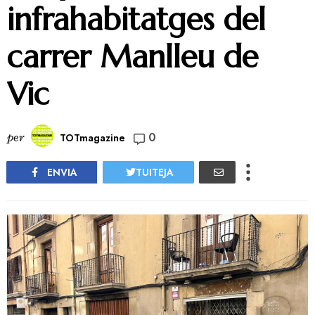
infrahabitatges del
carrer Manlleu de
Vic
0
per
TOTmagazine
ENVIA
TUITEJA